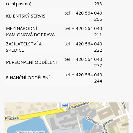
celní pásmo)
233
tel: + 420 564 040
KLIENTSKÝ SERVIS
266
MEZINÁRODNÍ
tel: + 420 564 040
KAMIONOVÁ DOPRAVA
211
ZASILATELSTVÍ A
tel: + 420 564 040
SPEDICE
222
tel: + 420 564 040
PERSONÁLNÍ ODDĚLENÍ
277
tel: + 420 564 040
FINANČNÍ ODDĚLENÍ
244