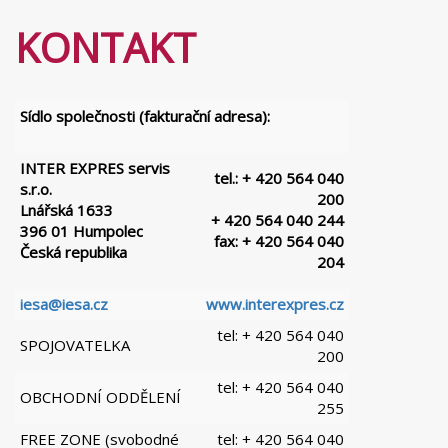
KONTAKT
Sídlo společnosti (fakturační adresa):
INTER EXPRES servis
tel.: + 420 564 040
s.r.o.
200
Lnářská 1633
+ 420 564 040 244
396 01 Humpolec
fax: + 420 564 040
Česká republika
204
iesa@iesa.cz
www.interexpres.cz
tel: + 420 564 040
SPOJOVATELKA
200
tel: + 420 564 040
OBCHODNÍ ODDĚLENÍ
255
FREE ZONE (svobodné
tel: + 420 564 040